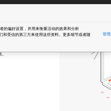
ain content
务
解决方案
下载
博客
案例和资源
联系
住访问者的偏好设置，并用来衡量活动的效果和分析
管理
您同意我们和受信的第三方来使用这些资料。更多细节或者随
可以在桌面电脑、笔记本、工作站、
新。