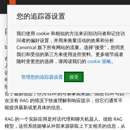
Canonical Ubuntu
Menu
您的追踪器设置
RAG 是什么？
我们使用 cookie 和相似的方法来识别访问者和记住访
问者的偏好设置，并用来衡量活动的效果和分析
by Canonical on 11 April 2025
Canonical 旗下所有网站的流量。选择”接受“，您同意
我们和受信的第三方来使用这些资料。更多细节或者
在
2020 年的一篇论文
中，Patrick Lewis 和他的研究团队引
随时变更您的选择，请阅读我们的
cookie 策略
。
入了术语 RAG，即检索增强一代。该技术通过利用外部知
识来源，如文件和广泛的数据库，增强了生成式 AI 模型。
管理您的追踪器设置
接受
RAG 填补了传统大型语言模型（LLM）中的一个空白。传
统的模型依赖于已经包含在其中的静态知识，而 RAG 则结
合了最新信息，作为 LLM 的可靠事实来源。虽然 LLM 可以
在没有 RAG 的情况下快速理解和响应提示，但它们通常不
能提供最新或更具体的信息。
RAG 的一个实际应用是对话代理和聊天机器人。借助 RAG
模型，这些系统能够从外部来源获取上下文相关的信息，从