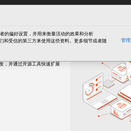
ain content
务
解决方案
下载
博客
案例和资源
联系
 AI 项目
住访问者的偏好设置，并用来衡量活动的效果和分析
管理
您同意我们和受信的第三方来使用这些资料。更多细节或者随
速创新。在您的 Ubuntu
ow 进行开发，并通过开源工具快速扩展