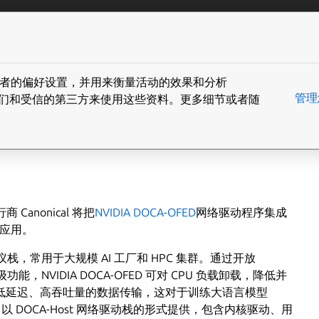
ain content
务
解决方案
下载
博客
案例和资源
联系
住访问者的偏好设置，并用来衡量活动的效果和分析
管理
buntu 中分发 NVIDIA
您同意我们和受信的第三方来使用这些资料。更多细节或者随
商 Canonical 将把
NVIDIA DOCA-OFED
网络驱动程序集成
地应用。
协议栈，常用于大规模 AI 工厂和 HPC 集群。通过开放
功能，NVIDIA DOCA-OFED 可对 CPU 负载卸载，降低并
低延迟、高吞吐量的数据传输，这对于训练大语言模型
 以 DOCA-Host 网络驱动栈的形式提供，包含内核驱动、用