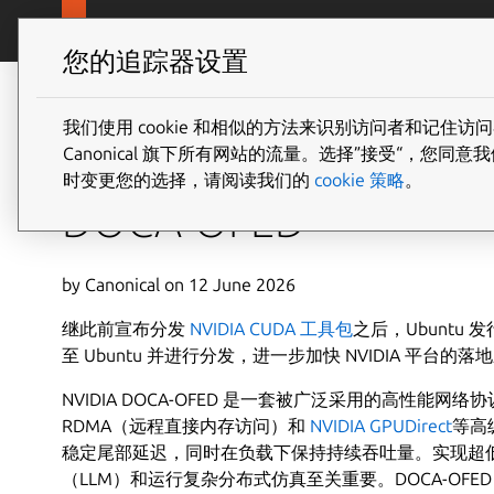
Jump to m
Canonical Ubuntu
产品和服
您的追踪器设置
我们使用 cookie 和相似的方法来识别访问者和记
Canonical 宣布将在 U
Canonical 旗下所有网站的流量。选择”接受“，
时变更您的选择，请阅读我们的
cookie 策略
。
DOCA-OFED
by Canonical on 12 June 2026
继此前宣布分发
NVIDIA CUDA 工具包
之后，Ubuntu 发行
至 Ubuntu 并进行分发，进一步加快 NVIDIA 平台的落
NVIDIA DOCA-OFED 是一套被广泛采用的高性能网络
RDMA（远程直接内存访问）和
NVIDIA GPUDirect
等高级
稳定尾部延迟，同时在负载下保持持续吞吐量。实现超
（LLM）和运行复杂分布式仿真至关重要。DOCA-OFED